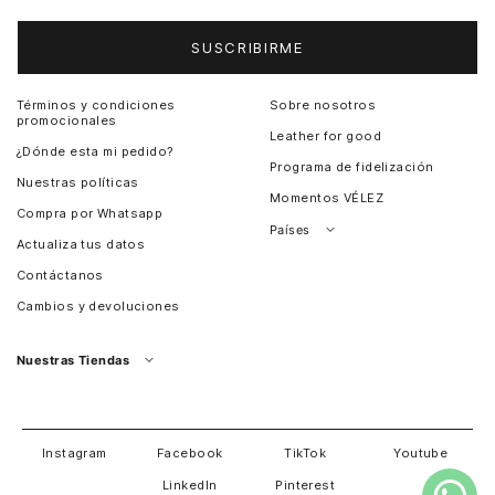
SUSCRIBIRME
Términos y condiciones
Sobre nosotros
promocionales
Leather for good
¿Dónde esta mi pedido?
Programa de fidelización
Nuestras políticas
Momentos VÉLEZ
Compra por Whatsapp
Países
Actualiza tus datos
Colombia
Contáctanos
Chile
Cambios y devoluciones
Perú
Guatemala
Nuestras Tiendas
Estados unidos
Panamá
Salvador
David
Costa Rica
Instagram
Facebook
TikTok
Youtube
LinkedIn
Pinterest