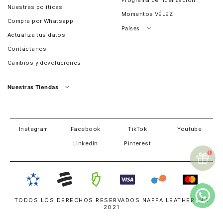
Programa de fidelización
Nuestras políticas
Momentos VÉLEZ
Compra por Whatsapp
Países
Actualiza tus datos
Colombia
Contáctanos
Chile
Cambios y devoluciones
Perú
Guatemala
Nuestras Tiendas
Estados unidos
Panamá
Salvador
David
Costa Rica
Instagram
Facebook
TikTok
Youtube
LinkedIn
Pinterest
TODOS LOS DERECHOS RESERVADOS NAPPA LEATHER INC
2021