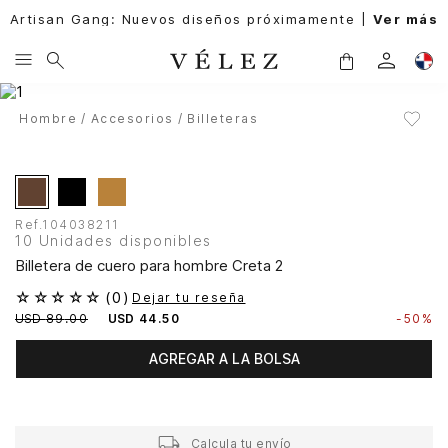
Artisan Gang: Nuevos diseños próximamente |
Ver más
Hombre
Accesorios
Billeteras
Ref.
104038211
10 Unidades disponibles
Billetera de cuero para hombre Creta 2
☆
☆
☆
☆
☆
(
0
)
Dejar tu reseña
USD
89
.
00
USD
44
.
50
-
50%
AGREGAR A LA BOLSA
Calcula tu envío