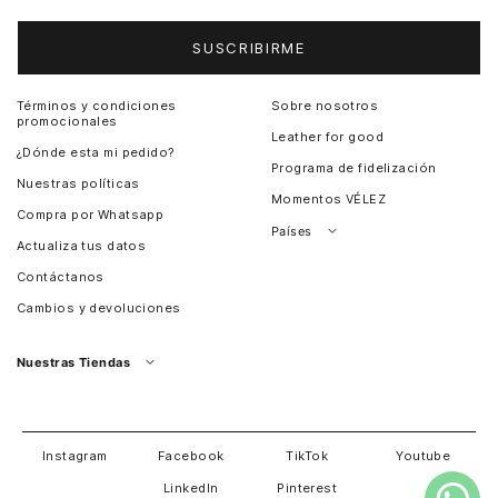
SUSCRIBIRME
Términos y condiciones
Sobre nosotros
promocionales
Leather for good
¿Dónde esta mi pedido?
Programa de fidelización
Nuestras políticas
Momentos VÉLEZ
Compra por Whatsapp
Países
Actualiza tus datos
Colombia
Contáctanos
Chile
Cambios y devoluciones
Perú
Guatemala
Nuestras Tiendas
Estados unidos
Panamá
Salvador
David
Costa Rica
Instagram
Facebook
TikTok
Youtube
LinkedIn
Pinterest