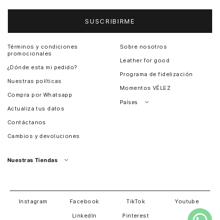
SUSCRIBIRME
Términos y condiciones
Sobre nosotros
promocionales
Leather for good
¿Dónde esta mi pedido?
Programa de fidelización
Nuestras políticas
Momentos VÉLEZ
Compra por Whatsapp
Países
Actualiza tus datos
Colombia
Contáctanos
Chile
Cambios y devoluciones
Perú
Guatemala
Nuestras Tiendas
Estados unidos
Panamá
Salvador
David
Costa Rica
Instagram
Facebook
TikTok
Youtube
LinkedIn
Pinterest