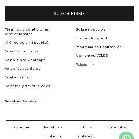
SUSCRIBIRME
Términos y condiciones
Sobre nosotros
promocionales
Leather for good
¿Dónde esta mi pedido?
Programa de fidelización
Nuestras políticas
Momentos VÉLEZ
Compra por Whatsapp
Países
Actualiza tus datos
Colombia
Contáctanos
Chile
Cambios y devoluciones
Perú
Guatemala
Nuestras Tiendas
Estados unidos
Panamá
Salvador
David
Costa Rica
Instagram
Facebook
TikTok
Youtube
LinkedIn
Pinterest