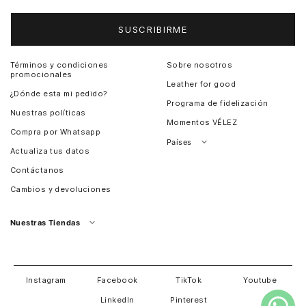
SUSCRIBIRME
Términos y condiciones
Sobre nosotros
promocionales
Leather for good
¿Dónde esta mi pedido?
Programa de fidelización
Nuestras políticas
Momentos VÉLEZ
Compra por Whatsapp
Países
Actualiza tus datos
Colombia
Contáctanos
Chile
Cambios y devoluciones
Perú
Guatemala
Nuestras Tiendas
Estados unidos
Panamá
Salvador
David
Costa Rica
Instagram
Facebook
TikTok
Youtube
LinkedIn
Pinterest