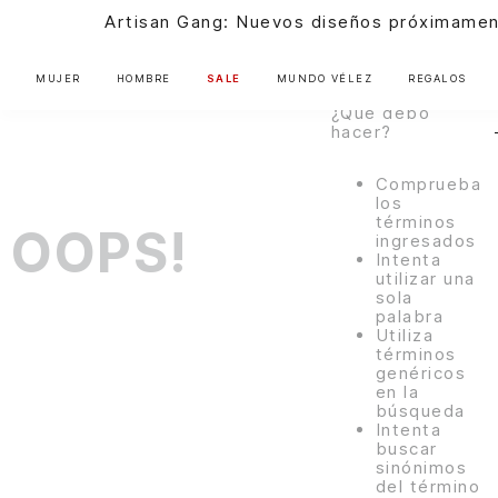
encontramos
ningún
s diseños próximamente |
Ver más
resultado para
"
billetera-
1038682-00
"
MUJER
HOMBRE
SALE
MUNDO VÉLEZ
REGALOS
¿Qué debo
hacer?
Comprueba
los
términos
OOPS!
ingresados
Intenta
utilizar una
sola
palabra
Utiliza
términos
genéricos
en la
búsqueda
Intenta
buscar
sinónimos
del término