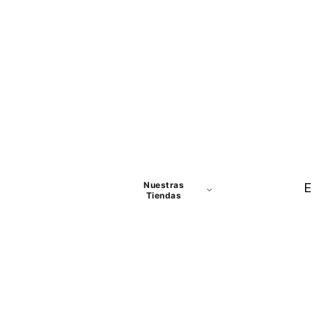
Nuestras
E
Tiendas
Panamá
David