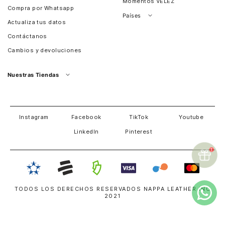
Momentos VÉLEZ
Compra por Whatsapp
Países
Actualiza tus datos
Colombia
Contáctanos
Chile
Cambios y devoluciones
Perú
Guatemala
Nuestras Tiendas
Estados unidos
Panamá
Salvador
David
Costa Rica
Instagram
Facebook
TikTok
Youtube
LinkedIn
Pinterest
TODOS LOS DERECHOS RESERVADOS NAPPA LEATHER INC
2021