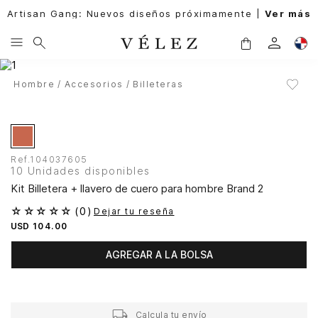
Artisan Gang: Nuevos diseños próximamente |
Ver más
Hombre
Accesorios
Billeteras
Ref.
104037605
10 Unidades disponibles
Kit Billetera + llavero de cuero para hombre Brand 2
☆
☆
☆
☆
☆
(
0
)
Dejar tu reseña
USD
104
.
00
AGREGAR A LA BOLSA
Calcula tu envío