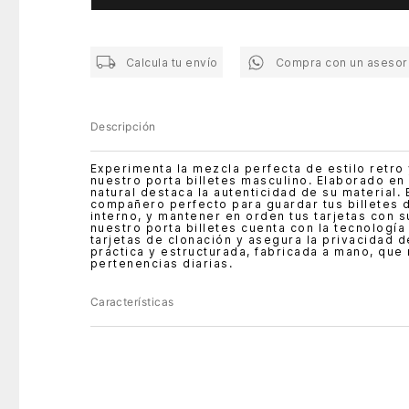
Calcula tu envío
Compra con un asesor
Descripción
Experimenta la mezcla perfecta de estilo retro
nuestro porta billetes masculino. Elaborado en c
natural destaca la autenticidad de su material.
compañero perfecto para guardar tus billetes 
interno, y mantener en orden tus tarjetas con 
nuestro porta billetes cuenta con la tecnologí
tarjetas de clonación y asegura la privacidad 
práctica y estructurada, fabricada a mano, que 
pertenencias diarias.
Características