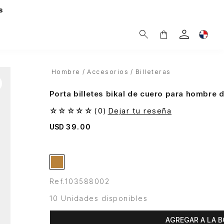
s
Hombre
Accesorios
Billeteras
Porta billetes bikal de cuero para hombre 
☆
☆
☆
☆
☆
(
0
)
Dejar tu reseña
USD
39
.
00
Ref.
103588002
10 Unidades disponibles
AGREGAR A LA B