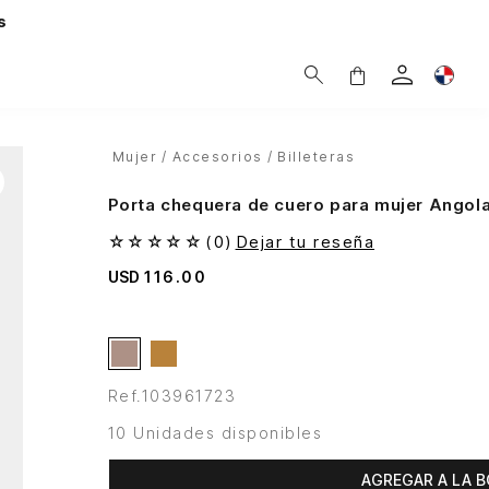
s
Mujer
Accesorios
Billeteras
Porta chequera de cuero para mujer Angol
☆
☆
☆
☆
☆
(
0
)
Dejar tu reseña
USD
116
.
00
Ref.
103961723
10 Unidades disponibles
AGREGAR A LA B