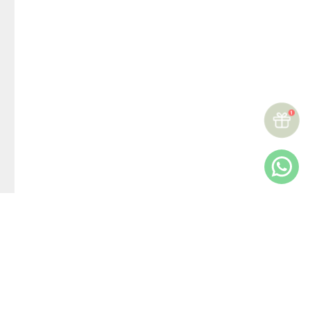
☆
☆
☆
☆
☆
Reseñas (
0
)
Más reciente
Todos