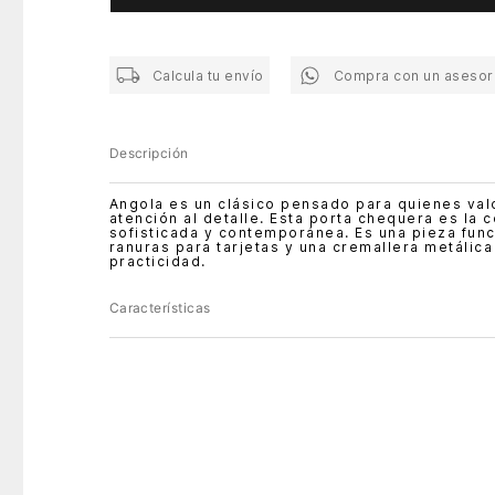
Calcula tu envío
Compra con un asesor
Descripción
Angola es un clásico pensado para quienes valo
atención al detalle. Esta porta chequera es la 
sofisticada y contemporánea. Es una pieza funci
ranuras para tarjetas y una cremallera metálic
practicidad.
Características