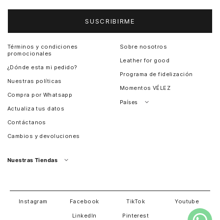
SUSCRIBIRME
Términos y condiciones
Sobre nosotros
promocionales
Leather for good
¿Dónde esta mi pedido?
Programa de fidelización
Nuestras políticas
Momentos VÉLEZ
Compra por Whatsapp
Países
Actualiza tus datos
Colombia
Contáctanos
Chile
Cambios y devoluciones
Perú
Guatemala
Nuestras Tiendas
Estados unidos
Panamá
Salvador
David
Costa Rica
Instagram
Facebook
TikTok
Youtube
LinkedIn
Pinterest