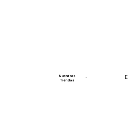
Nuestras
E
Tiendas
Panamá
David