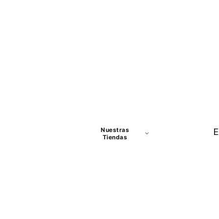
Nuestras
E
Tiendas
Panamá
David