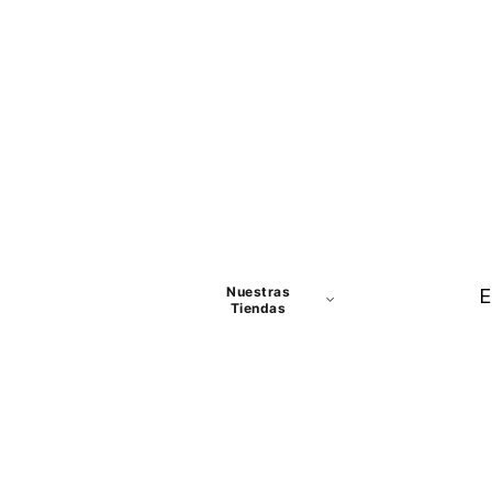
Nuestras
E
Tiendas
Panamá
David