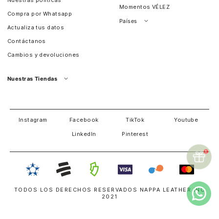
Nuestras políticas
Momentos VÉLEZ
Compra por Whatsapp
Países
Actualiza tus datos
Colombia
Contáctanos
Chile
Cambios y devoluciones
Perú
Guatemala
Nuestras Tiendas
Estados unidos
Panamá
Salvador
David
Costa Rica
Instagram
Facebook
TikTok
Youtube
LinkedIn
Pinterest
TODOS LOS DERECHOS RESERVADOS NAPPA LEATHER INC
2021