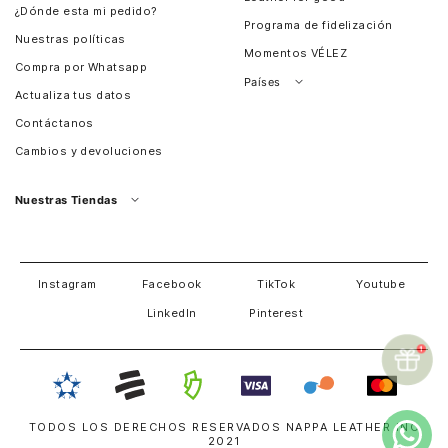
¿Dónde esta mi pedido?
Programa de fidelización
Nuestras políticas
Momentos VÉLEZ
Compra por Whatsapp
Países
Actualiza tus datos
Colombia
Contáctanos
Chile
Cambios y devoluciones
Perú
Guatemala
Nuestras Tiendas
Estados unidos
Panamá
Salvador
David
Costa Rica
Instagram
Facebook
TikTok
Youtube
LinkedIn
Pinterest
TODOS LOS DERECHOS RESERVADOS NAPPA LEATHER INC
2021