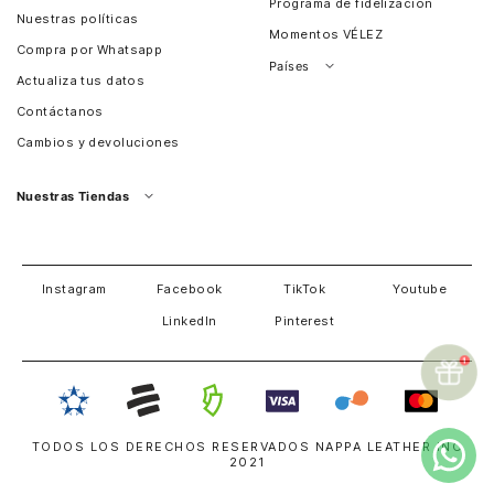
Programa de fidelización
Nuestras políticas
Momentos VÉLEZ
Compra por Whatsapp
Países
Actualiza tus datos
Colombia
Contáctanos
Chile
Cambios y devoluciones
Perú
Guatemala
Nuestras Tiendas
Estados unidos
Panamá
Salvador
David
Costa Rica
Instagram
Facebook
TikTok
Youtube
LinkedIn
Pinterest
TODOS LOS DERECHOS RESERVADOS NAPPA LEATHER INC
2021