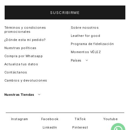
SUSCRIBIRME
Términos y condiciones
Sobre nosotros
promocionales
Leather for good
¿Dónde esta mi pedido?
Programa de fidelización
Nuestras políticas
Momentos VÉLEZ
Compra por Whatsapp
Países
Actualiza tus datos
Colombia
Contáctanos
Chile
Cambios y devoluciones
Perú
Guatemala
Nuestras Tiendas
Estados unidos
Panamá
Salvador
David
Costa Rica
Instagram
Facebook
TikTok
Youtube
LinkedIn
Pinterest