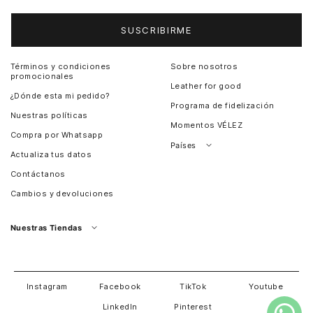
SUSCRIBIRME
Términos y condiciones
Sobre nosotros
promocionales
Leather for good
¿Dónde esta mi pedido?
Programa de fidelización
Nuestras políticas
Momentos VÉLEZ
Compra por Whatsapp
Países
Actualiza tus datos
Colombia
Contáctanos
Chile
Cambios y devoluciones
Perú
Guatemala
Nuestras Tiendas
Estados unidos
Panamá
Salvador
David
Costa Rica
Instagram
Facebook
TikTok
Youtube
LinkedIn
Pinterest