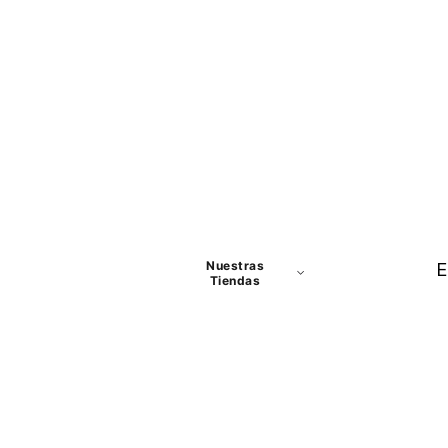
Nuestras
E
Tiendas
Panamá
David