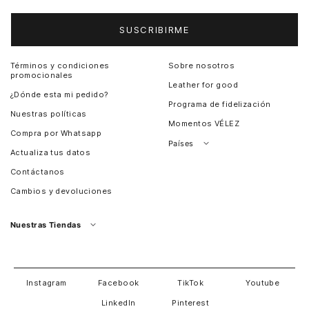
SUSCRIBIRME
Términos y condiciones
Sobre nosotros
promocionales
Leather for good
¿Dónde esta mi pedido?
Programa de fidelización
Nuestras políticas
Momentos VÉLEZ
Compra por Whatsapp
Países
Actualiza tus datos
Colombia
Contáctanos
Chile
Cambios y devoluciones
Perú
Guatemala
Nuestras Tiendas
Estados unidos
Panamá
Salvador
David
Costa Rica
Instagram
Facebook
TikTok
Youtube
LinkedIn
Pinterest