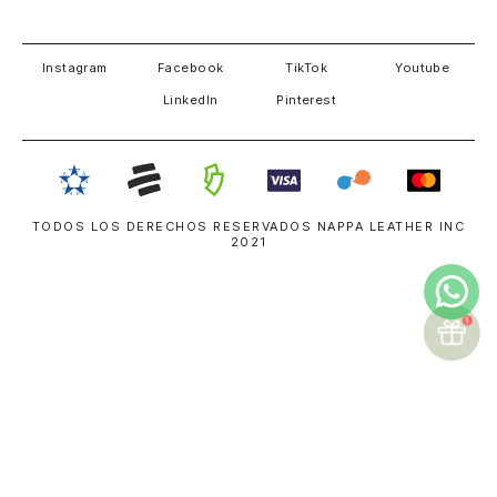
Estados unidos
Panamá
Salvador
David
Costa Rica
Instagram
Facebook
TikTok
Youtube
LinkedIn
Pinterest
TODOS LOS DERECHOS RESERVADOS NAPPA LEATHER INC
2021