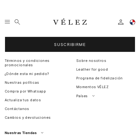
Entérate de todas las novedades
SUSCRIBIRME
Términos y condiciones
Sobre nosotros
promocionales
Leather for good
¿Dónde esta mi pedido?
Programa de fidelización
Nuestras políticas
Momentos VÉLEZ
Compra por Whatsapp
Países
Actualiza tus datos
Colombia
Contáctanos
Chile
Cambios y devoluciones
Perú
Guatemala
Nuestras Tiendas