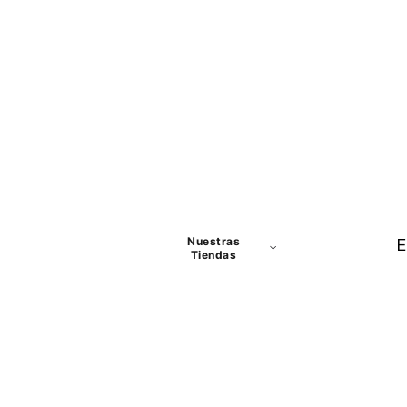
Nuestras
E
Tiendas
Panamá
David