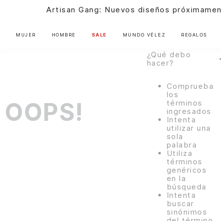
ningún
s diseños próximamente |
Ver más
resultado para
"
cinturon-
doble-faz-
MUJER
HOMBRE
SALE
MUNDO VÉLEZ
REGALOS
1038336-02
"
¿Qué debo
hacer?
Comprueba
los
OOPS!
términos
ingresados
Intenta
utilizar una
sola
palabra
Utiliza
términos
genéricos
en la
búsqueda
Intenta
buscar
sinónimos
del término