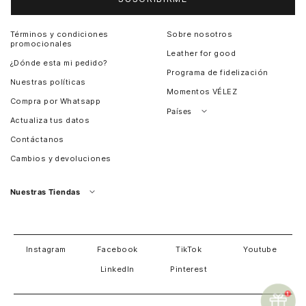
Términos y condiciones
Sobre nosotros
promocionales
Leather for good
¿Dónde esta mi pedido?
Programa de fidelización
Nuestras políticas
Momentos VÉLEZ
Compra por Whatsapp
Países
Actualiza tus datos
Colombia
Contáctanos
Chile
Cambios y devoluciones
Perú
Guatemala
Nuestras Tiendas
Estados unidos
Panamá
Salvador
David
Costa Rica
Instagram
Facebook
TikTok
Youtube
LinkedIn
Pinterest