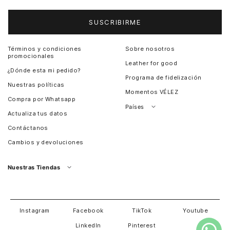
SUSCRIBIRME
Términos y condiciones
Sobre nosotros
promocionales
Leather for good
¿Dónde esta mi pedido?
Programa de fidelización
Nuestras políticas
Momentos VÉLEZ
Compra por Whatsapp
Países
Actualiza tus datos
Colombia
Contáctanos
Chile
Cambios y devoluciones
Perú
Guatemala
Nuestras Tiendas
Estados unidos
Panamá
Salvador
David
Costa Rica
Instagram
Facebook
TikTok
Youtube
LinkedIn
Pinterest