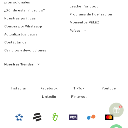
promocionales
Leather for good
¿Dónde esta mi pedido?
Programa de fidelización
Nuestras políticas
Momentos VÉLEZ
Compra por Whatsapp
Países
Actualiza tus datos
Colombia
Contáctanos
Chile
Cambios y devoluciones
Perú
Guatemala
Nuestras Tiendas
Estados unidos
Panamá
Salvador
David
Costa Rica
Instagram
Facebook
TikTok
Youtube
LinkedIn
Pinterest