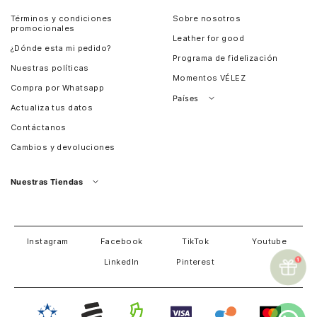
Términos y condiciones
Sobre nosotros
promocionales
Leather for good
¿Dónde esta mi pedido?
Programa de fidelización
Nuestras políticas
Momentos VÉLEZ
Compra por Whatsapp
Países
Actualiza tus datos
Colombia
Contáctanos
Chile
Cambios y devoluciones
Perú
Guatemala
Nuestras Tiendas
Estados unidos
Panamá
Salvador
David
Costa Rica
Instagram
Facebook
TikTok
Youtube
LinkedIn
Pinterest