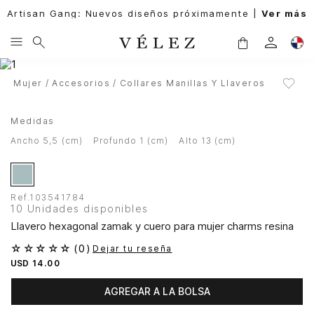
Artisan Gang: Nuevos diseños próximamente |
Ver más
Mujer
Accesorios
Collares Manillas Y Llaveros
Medidas
ancho 5,5 (cm)
profundo 1 (cm)
alto 13 (cm)
Ref.
103541784
10 Unidades disponibles
Llavero hexagonal zamak y cuero para mujer charms resina
☆
☆
☆
☆
☆
(
0
)
Dejar tu reseña
USD
14
.
00
AGREGAR A LA BOLSA