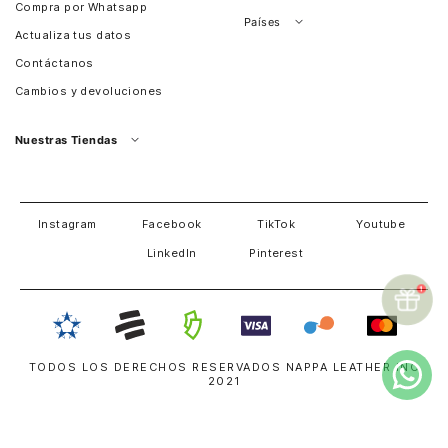
Compra por Whatsapp
Países
Actualiza tus datos
Colombia
Contáctanos
Chile
Cambios y devoluciones
Perú
Guatemala
Nuestras Tiendas
Estados unidos
Panamá
Salvador
David
Costa Rica
Instagram
Facebook
TikTok
Youtube
LinkedIn
Pinterest
TODOS LOS DERECHOS RESERVADOS NAPPA LEATHER INC
2021