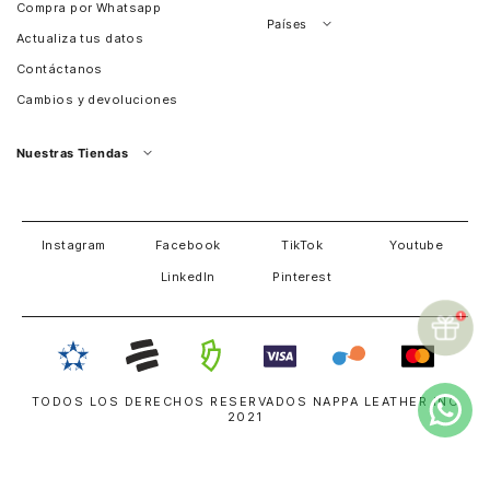
Compra por Whatsapp
Países
Actualiza tus datos
Colombia
Contáctanos
Chile
Cambios y devoluciones
Perú
Guatemala
Nuestras Tiendas
Estados unidos
Panamá
Salvador
David
Costa Rica
Instagram
Facebook
TikTok
Youtube
LinkedIn
Pinterest
TODOS LOS DERECHOS RESERVADOS NAPPA LEATHER INC
2021