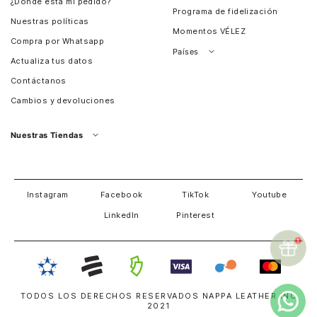
¿Dónde esta mi pedido?
Programa de fidelización
Nuestras políticas
Momentos VÉLEZ
Compra por Whatsapp
Países
Actualiza tus datos
Colombia
Contáctanos
Chile
Cambios y devoluciones
Perú
Guatemala
Nuestras Tiendas
Estados unidos
Panamá
Salvador
David
Costa Rica
Instagram
Facebook
TikTok
Youtube
LinkedIn
Pinterest
TODOS LOS DERECHOS RESERVADOS NAPPA LEATHER INC
2021