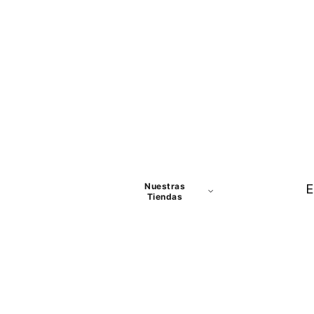
Nuestras
E
Tiendas
Panamá
David