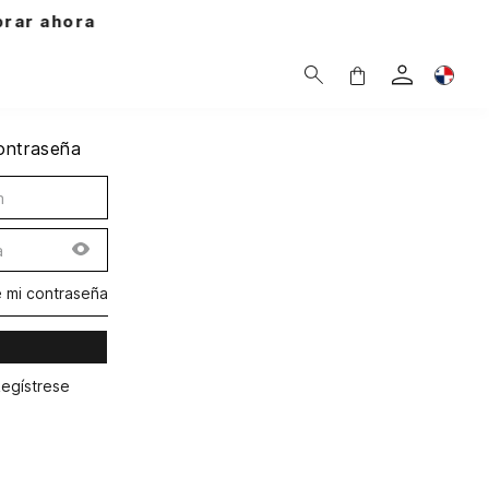
ra
contraseña
é mi contraseña
Regístrese