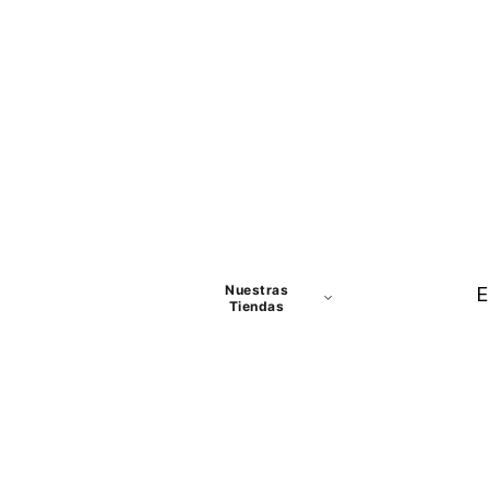
Nuestras
E
Tiendas
Panamá
David