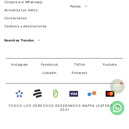
Compra por Whatsapp
Países
Actualiza tus datos
Colombia
Contáctanos
Chile
Cambios y devoluciones
Perú
Guatemala
Nuestras Tiendas
Estados unidos
Panamá
Salvador
David
Costa Rica
Instagram
Facebook
TikTok
Youtube
LinkedIn
Pinterest
TODOS LOS DERECHOS RESERVADOS NAPPA LEATHER INC
2021