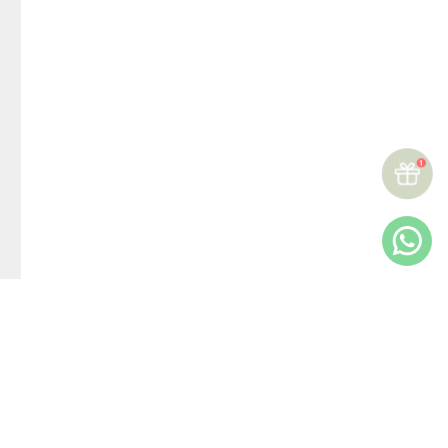
☆
☆
☆
☆
☆
Reseñas (
0
)
Más reciente
Todos