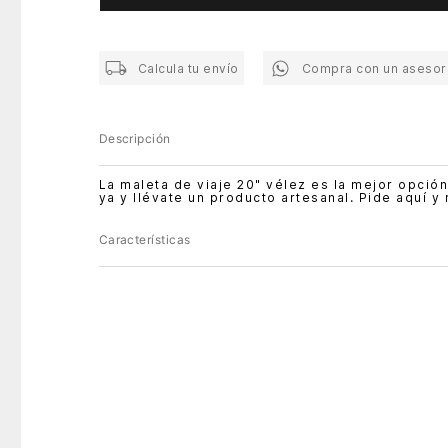
Calcula tu envío
Compra con un asesor
Descripción
La maleta de viaje 20" vélez es la mejor opció
ya y llévate un producto artesanal. Pide aquí y
Características