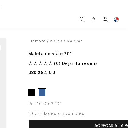
s
Hombre
Viajes
Maletas
Maleta de viaje 20"
☆
☆
☆
☆
☆
(
0
)
Dejar tu reseña
USD
284
.
00
Ref.
102063701
10 Unidades disponibles
AGREGAR A LA B