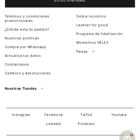
Términos y condiciones
Sobre nosotros
promocionales
Leather for good
¿Dónde esta mi pedido?
Programa de fidelización
Nuestras políticas
Momentos VÉLEZ
Compra por Whatsapp
Países
Actualiza tus datos
Colombia
Contáctanos
Chile
Cambios y devoluciones
Perú
Guatemala
Nuestras Tiendas
Estados unidos
Panamá
Salvador
David
Costa Rica
Instagram
Facebook
TikTok
Youtube
LinkedIn
Pinterest