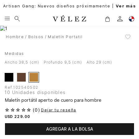
Artisan Gang: Nuevos diseños próximamente |
Ver más
Hombre
Bolsos
Maletín Portatil
Medidas
ancho 38,5 (cm)
profundo 9,5 (cm)
alto 29 (cm)
Ref.
102540502
10 Unidades disponibles
Maletín portátil aperto de cuero para hombre
☆
☆
☆
☆
☆
(
0
)
Dejar tu reseña
USD
229
.
00
AGREGAR A LA BOLSA