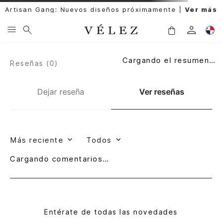
Artisan Gang: Nuevos diseños próximamente |
Ver más
OOPS!
No encontramos ningún resultado
para "
manos-libres-1040792-00
"
¿Qué debo hacer?
Comprueba los términos
ingresados
Intenta utilizar una sola palabra
Utiliza términos genéricos en la
búsqueda
Intenta buscar sinónimos del
término deseado
También te pueden interesar estos productos