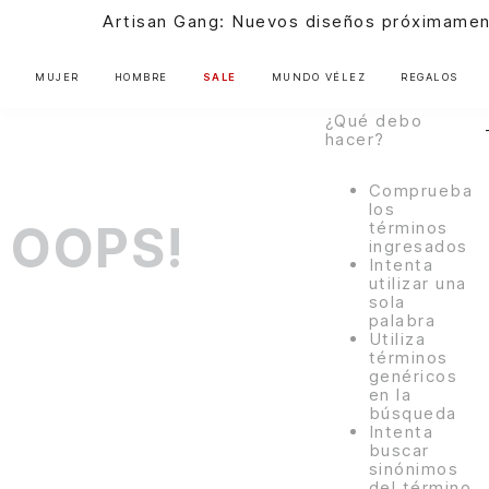
ningún
s diseños próximamente |
Ver más
resultado para
"
manos-
libres-
MUJER
HOMBRE
SALE
MUNDO VÉLEZ
REGALOS
1040792-58
"
¿Qué debo
hacer?
Comprueba
los
OOPS!
términos
ingresados
Intenta
utilizar una
sola
palabra
Utiliza
términos
genéricos
en la
búsqueda
Intenta
buscar
sinónimos
del término