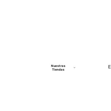
Nuestras
E
Tiendas
Panamá
David