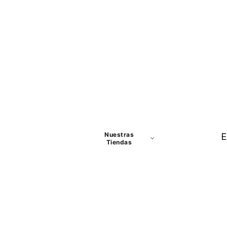
Nuestras
E
Tiendas
Panamá
David