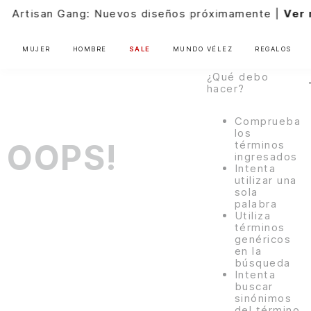
ningún
s próximamente |
Ver más
resultado para
"
manos-
libres-
MUJER
HOMBRE
SALE
MUNDO VÉLEZ
REGALOS
1041845-00
"
¿Qué debo
hacer?
Comprueba
los
OOPS!
términos
ingresados
Intenta
utilizar una
sola
palabra
Utiliza
términos
genéricos
en la
búsqueda
Intenta
buscar
sinónimos
del término