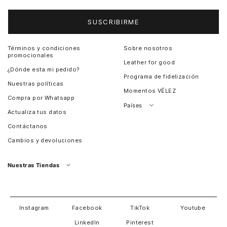
SUSCRIBIRME
Términos y condiciones
Sobre nosotros
promocionales
Leather for good
¿Dónde esta mi pedido?
Programa de fidelización
Nuestras políticas
Momentos VÉLEZ
Compra por Whatsapp
Países
Actualiza tus datos
Colombia
Contáctanos
Chile
Cambios y devoluciones
Perú
Guatemala
Nuestras Tiendas
Estados unidos
Panamá
Salvador
David
Costa Rica
Instagram
Facebook
TikTok
Youtube
LinkedIn
Pinterest