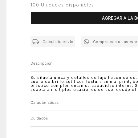
100 Unidades disponibles
AGREGAR A LA B
Calcula tu envío
Compra con un asesor
Descripción
Su silueta única y detalles de lujo hacen de es
cuero de brillo sutil con textura animal print, b
práctico complementan su capacidad interna. Su
adapta a múltiples ocasiones de uso, desde el c
Características
Cuidados