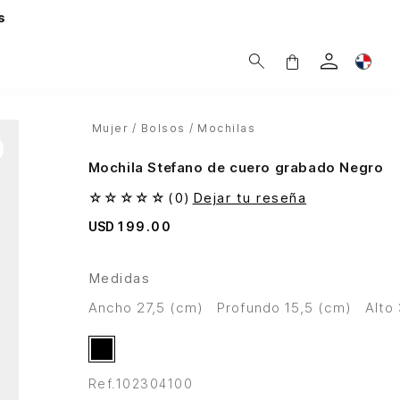
s
Mujer
Bolsos
Mochilas
Mochila Stefano de cuero grabado Negro
☆
☆
☆
☆
☆
(
0
)
Dejar tu reseña
USD
199
.
00
Medidas
ancho 27,5 (cm)
profundo 15,5 (cm)
alt
Ref.
102304100