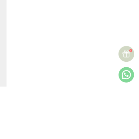
☆
☆
☆
☆
☆
Reseñas (
0
)
Más reciente
Todos