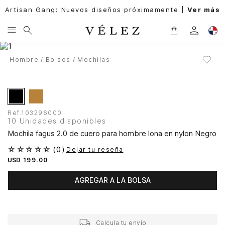
Artisan Gang: Nuevos diseños próximamente |
Ver más
Hombre
Bolsos
Mochilas
Ref.
103296000
10 Unidades disponibles
Mochila fagus 2.0 de cuero para hombre lona en nylon Negro
☆
☆
☆
☆
☆
(
0
)
Dejar tu reseña
USD
199
.
00
AGREGAR A LA BOLSA
Calcula tu envío