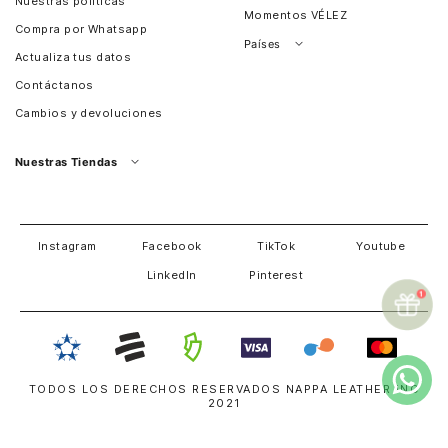
Nuestras políticas
Momentos VÉLEZ
Compra por Whatsapp
Países
Actualiza tus datos
Colombia
Contáctanos
Chile
Cambios y devoluciones
Perú
Guatemala
Nuestras Tiendas
Estados unidos
Panamá
Salvador
David
Costa Rica
Instagram
Facebook
TikTok
Youtube
LinkedIn
Pinterest
TODOS LOS DERECHOS RESERVADOS NAPPA LEATHER INC
2021