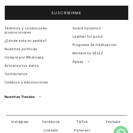
SUSCRIBIRME
Términos y condiciones
Sobre nosotros
promocionales
Leather for good
¿Dónde esta mi pedido?
Programa de fidelización
Nuestras políticas
Momentos VÉLEZ
Compra por Whatsapp
Países
Actualiza tus datos
Colombia
Contáctanos
Chile
Cambios y devoluciones
Perú
Guatemala
Nuestras Tiendas
Estados unidos
Panamá
Salvador
David
Costa Rica
Instagram
Facebook
TikTok
Youtube
LinkedIn
Pinterest