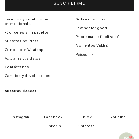
SUSCRIBIRME
Términos y condiciones
Sobre nosotros
promocionales
Leather for good
¿Dónde esta mi pedido?
Programa de fidelización
Nuestras políticas
Momentos VÉLEZ
Compra por Whatsapp
Países
Actualiza tus datos
Colombia
Contáctanos
Chile
Cambios y devoluciones
Perú
Guatemala
Nuestras Tiendas
Estados unidos
Panamá
Salvador
David
Costa Rica
Instagram
Facebook
TikTok
Youtube
LinkedIn
Pinterest