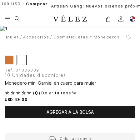
 USD l
Comprar
Artisan Gang: Nuevos diseños próximame
Mujer
Accesorios
Cosmetiqueras Y Monederos
Ref.
104086009
10 Unidades disponibles
Monedero mini Garniel en cuero para mujer
☆
☆
☆
☆
☆
(
0
)
Dejar tu reseña
USD
49
.
00
AGREGAR A LA BOLSA
Calcula tu envío