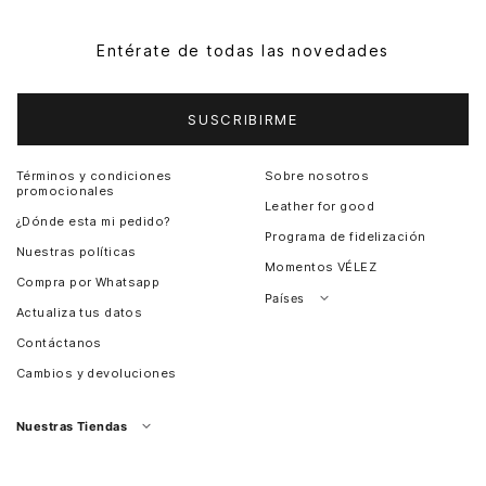
Entérate de todas las novedades
SUSCRIBIRME
Términos y condiciones
Sobre nosotros
promocionales
Leather for good
¿Dónde esta mi pedido?
Programa de fidelización
Nuestras políticas
Momentos VÉLEZ
Compra por Whatsapp
Países
Actualiza tus datos
Colombia
Contáctanos
Chile
Cambios y devoluciones
Perú
Guatemala
Nuestras Tiendas
Estados unidos
Panamá
Salvador