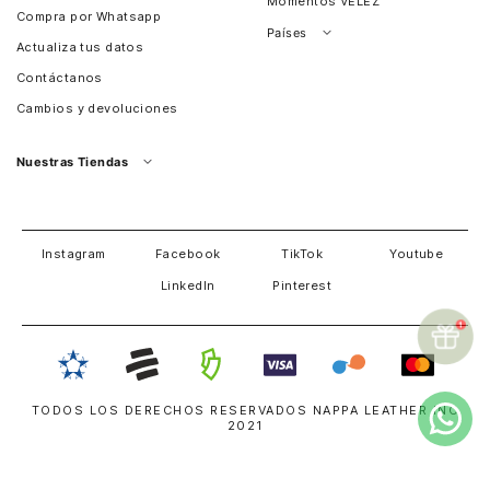
Momentos VÉLEZ
Compra por Whatsapp
Países
Actualiza tus datos
Colombia
Contáctanos
Chile
Cambios y devoluciones
Perú
Guatemala
Nuestras Tiendas
Estados unidos
Panamá
Salvador
David
Costa Rica
Instagram
Facebook
TikTok
Youtube
LinkedIn
Pinterest
TODOS LOS DERECHOS RESERVADOS NAPPA LEATHER INC
2021