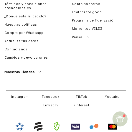
Términos y condiciones
Sobre nosotros
promocionales
Leather for good
¿Dónde esta mi pedido?
Programa de fidelización
Nuestras políticas
Momentos VÉLEZ
Compra por Whatsapp
Países
Actualiza tus datos
Colombia
Contáctanos
Chile
Cambios y devoluciones
Perú
Guatemala
Nuestras Tiendas
Estados unidos
Panamá
Salvador
David
Costa Rica
Instagram
Facebook
TikTok
Youtube
LinkedIn
Pinterest