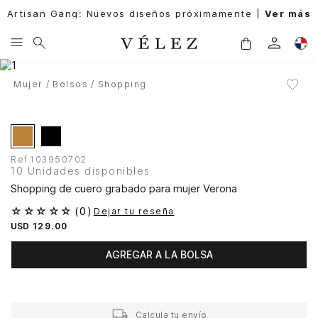
Artisan Gang: Nuevos diseños próximamente |
Ver más
Mujer
Bolsos
Shopping
Ref.
103950702
10 Unidades disponibles
Shopping de cuero grabado para mujer Verona
☆
☆
☆
☆
☆
(
0
)
Dejar tu reseña
USD
129
.
00
AGREGAR A LA BOLSA
Calcula tu envío