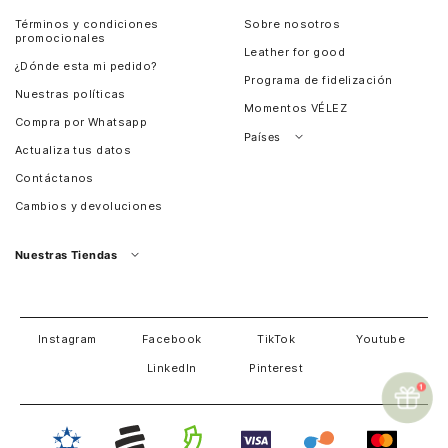
Términos y condiciones
Sobre nosotros
promocionales
Leather for good
¿Dónde esta mi pedido?
Programa de fidelización
Nuestras políticas
Momentos VÉLEZ
Compra por Whatsapp
Países
Actualiza tus datos
Colombia
Contáctanos
Chile
Cambios y devoluciones
Perú
Guatemala
Nuestras Tiendas
Estados unidos
Panamá
Salvador
David
Costa Rica
Instagram
Facebook
TikTok
Youtube
LinkedIn
Pinterest