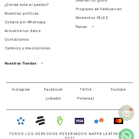
Leather for good
¿Dónde esta mi pedido?
Programa de fidelización
Nuestras políticas
Momentos VÉLEZ
Compra por Whatsapp
Países
Actualiza tus datos
Colombia
Contáctanos
Chile
Cambios y devoluciones
Perú
Guatemala
Nuestras Tiendas
Estados unidos
Panamá
Salvador
David
Costa Rica
Instagram
Facebook
TikTok
Youtube
LinkedIn
Pinterest
TODOS LOS DERECHOS RESERVADOS NAPPA LEATHER INC
2021