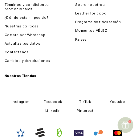
Términos y condiciones
Sobre nosotros
promocionales
Leather for good
¿Dónde esta mi pedido?
Programa de fidelización
Nuestras políticas
Momentos VÉLEZ
Compra por Whatsapp
Países
Actualiza tus datos
Colombia
Contáctanos
Chile
Cambios y devoluciones
Perú
Guatemala
Nuestras Tiendas
Estados unidos
Panamá
Salvador
David
Costa Rica
Instagram
Facebook
TikTok
Youtube
LinkedIn
Pinterest