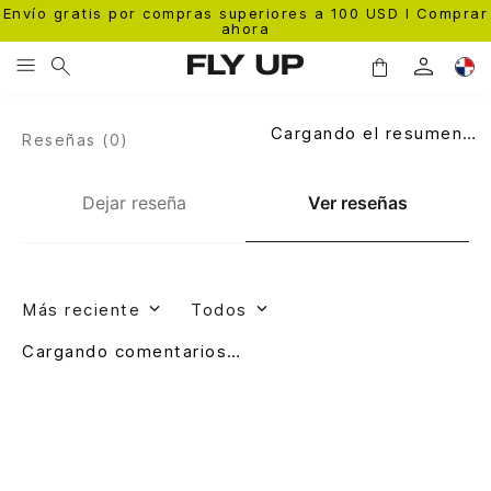
Envío gratis por compras superiores a 100 USD l Comprar
ahora
Cargando el resumen…
Reseñas (
0
)
Dejar reseña
Ver reseñas
Más reciente
Todos
Cargando comentarios…