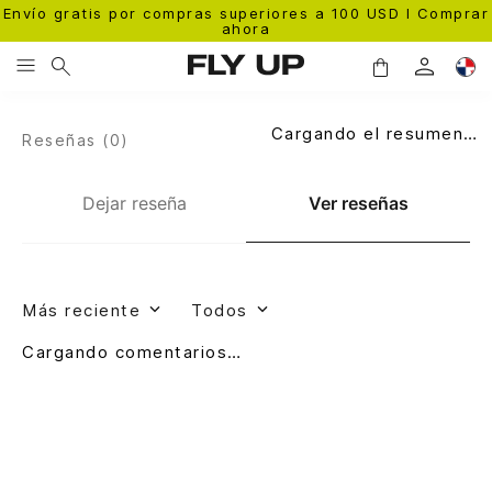
Envío gratis por compras superiores a 100 USD l Comprar
ahora
Cargando el resumen…
Reseñas (
0
)
Dejar reseña
Ver reseñas
Más reciente
Todos
Cargando comentarios…