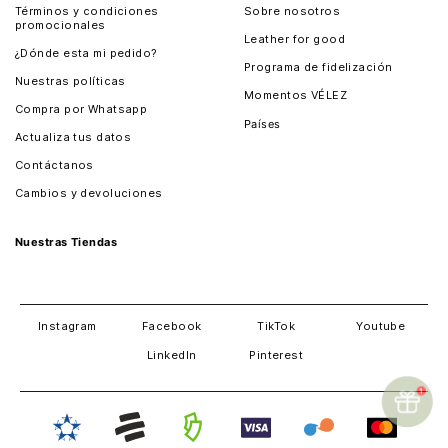
Términos y condiciones
Sobre nosotros
promocionales
Leather for good
¿Dónde esta mi pedido?
Programa de fidelización
Nuestras políticas
Momentos VÉLEZ
Compra por Whatsapp
Países
Actualiza tus datos
Colombia
Contáctanos
Chile
Cambios y devoluciones
Perú
Guatemala
Nuestras Tiendas
Estados unidos
Panamá
Salvador
David
Costa Rica
Instagram
Facebook
TikTok
Youtube
LinkedIn
Pinterest